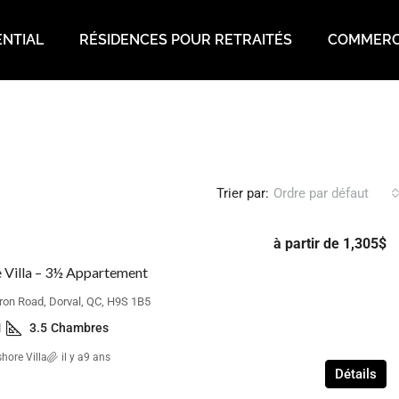
ENTIAL
RÉSIDENCES POUR RETRAITÉS
COMMERC
Trier par:
Ordre par défaut
à partir de
1,305$
 Villa – 3½ Appartement
ron Road, Dorval, QC, H9S 1B5
1
3.5
Chambres
hore Villa
il y a9 ans
Détails