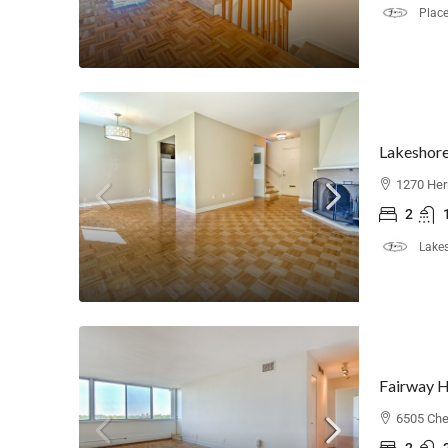
Place
1270 Her
2
Lakes
Fairway 
6505 Che