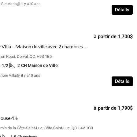
 Ste-Marie
il y a10 ans
Détails
à partir de
1,700$
Lakeshore Villa – Maison de ville avec 2 chambres à coucher
ron Road, Dorval, QC, H9S 1B5
1 1/2
2
CH Maison de Ville
hore Villa
il y a10 ans
Détails
à partir de
1,790$
House 4½
min de la Côte-Saint-Luc, Côte Saint-Luc, QC H4V 1G3