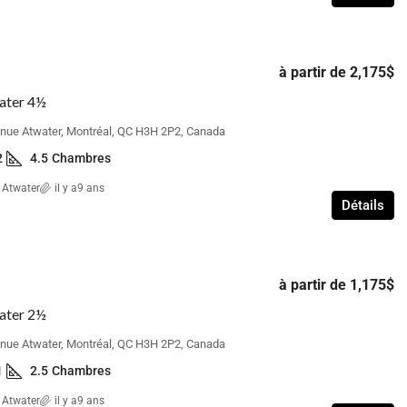
à partir de
2,175$
ater 4½
nue Atwater, Montréal, QC H3H 2P2, Canada
2
4.5
Chambres
 Atwater
il y a9 ans
Détails
à partir de
1,175$
ater 2½
nue Atwater, Montréal, QC H3H 2P2, Canada
1
2.5
Chambres
 Atwater
il y a9 ans