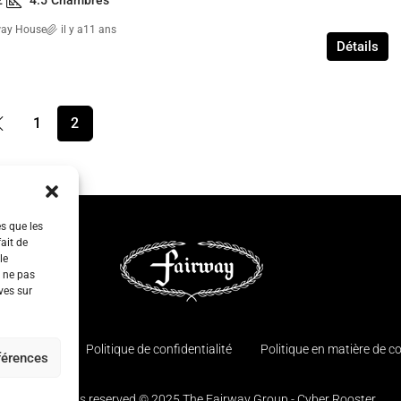
2
4.5
Chambres
way House
il y a11 ans
Détails
1
2
es que les
ait de
le
e ne pas
ves sur
 contacter
Politique de confidentialité
Politique en matière de c
éférences
© All rights reserved © 2025 The Fairway Group - Cyber Rooster