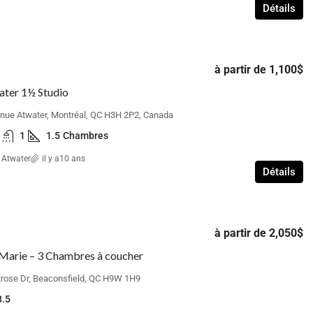
Détails
à partir de
1,100$
ter 1½ Studio
nue Atwater, Montréal, QC H3H 2P2, Canada
1
1.5
Chambres
 Atwater
il y a10 ans
Détails
à partir de
2,050$
 Marie – 3 Chambres à coucher
rose Dr, Beaconsfield, QC H9W 1H9
3.5