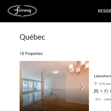
RESID
Québec
18 Properties
Lakeshore
1270 Her
1
Lakes