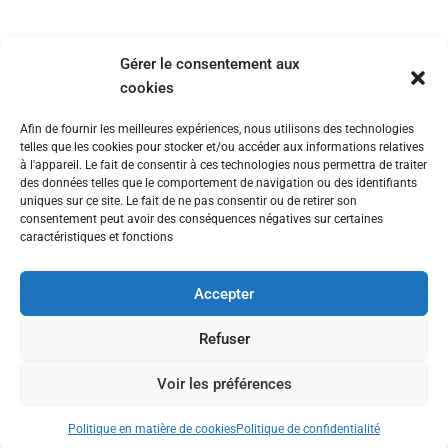
Gérer le consentement aux
cookies
Afin de fournir les meilleures expériences, nous utilisons des technologies
telles que les cookies pour stocker et/ou accéder aux informations relatives
à l'appareil. Le fait de consentir à ces technologies nous permettra de traiter
des données telles que le comportement de navigation ou des identifiants
uniques sur ce site. Le fait de ne pas consentir ou de retirer son
consentement peut avoir des conséquences négatives sur certaines
caractéristiques et fonctions
Nous contacter
Politique de confidentialité
Politique en matière de cookies
Accepter
Refuser
© All rights reserved © 2025 The Fairway Group - Cyber Rooster
Voir les préférences
Lakeshore Villa
Politique en matière de cookies
Politique de confidentialité