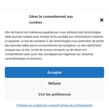
Gérer le consentement aux
cookies
Afin de fournir les meilleures expériences, nous utilisons des technologies
telles que les cookies pour stocker et/ou accéder aux informations relatives
à l'appareil. Le fait de consentir à ces technologies nous permettra de traiter
des données telles que le comportement de navigation ou des identifiants
uniques sur ce site. Le fait de ne pas consentir ou de retirer son
consentement peut avoir des conséquences négatives sur certaines
caractéristiques et fonctions
Nous contacter
Politique de confidentialité
Politique en matière de cookies
Accepter
Refuser
© All rights reserved © 2025 The Fairway Group - Cyber Rooster
Voir les préférences
Lakeshore Villa
Politique en matière de cookies
Politique de confidentialité