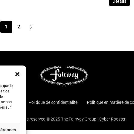
Détails
1
2
es que les
ait de
le
e ne pas
 contacter
Politique de confidentialité
Politique en matière de c
ves sur
© All rights reserved © 2025 The Fairway Group - Cyber Rooster
éférences