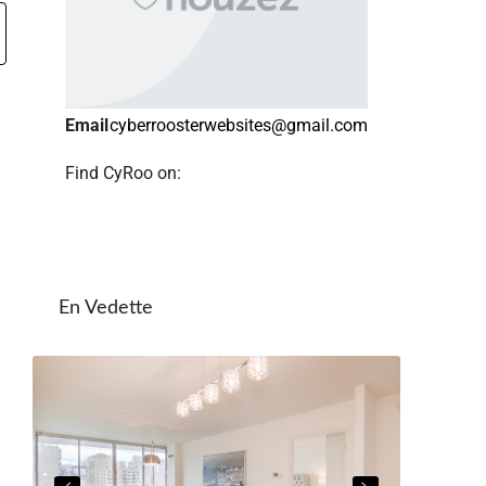
Email
cyberroosterwebsites@gmail.com
Find CyRoo on:
En Vedette