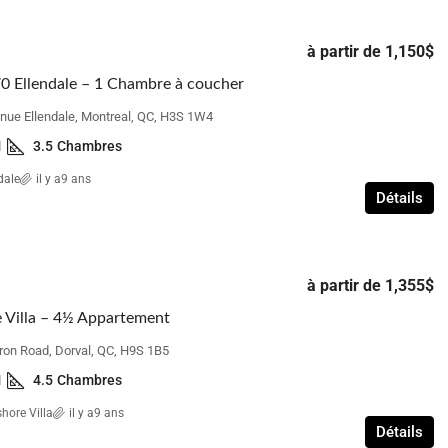
à partir de
1,150$
 Ellendale – 1 Chambre à coucher
nue Ellendale, Montreal, QC, H3S 1W4
1
3.5
Chambres
dale
il y a9 ans
Détails
à partir de
1,355$
 Villa – 4½ Appartement
ron Road, Dorval, QC, H9S 1B5
1
4.5
Chambres
hore Villa
il y a9 ans
Détails