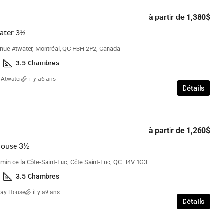
à partir de
1,380$
ater 3½
à partir de
1,700$
nue Atwater, Montréal, QC H3H 2P2, Canada
1
3.5
Chambres
Beacon Hill Villa – 3 Chambres à coucher
 Atwater
il y a6 ans
 Chambres à
Détails
avec sous-sol
110 Elgin Crescent, Beaconsfield, QC H9W 1H9
real, QC, H3S 1W4
3
1 1/2
3
CH Maison de Ville
mbres
à partir de
1,260$
House 3½
min de la Côte-Saint-Luc, Côte Saint-Luc, QC H4V 1G3
1
3.5
Chambres
way House
il y a9 ans
Détails