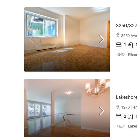
3250/3270
3250 Ave
1
Ellen
Lakeshore
1270 Her
2
Lakes