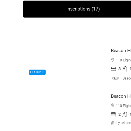
Inscriptions (17)
110 Elgi
3
FEATURED
Beaco
110 Elgi
2
il y a4 an