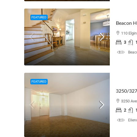
FEATURED
Beacon Hi
110 Elgi
3
Beaco
FEATURED
3250/3270
3250 Ave
2
Ellen