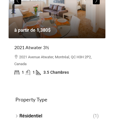
à partir
à partir de
1,380$
Beacon H
2021 Atwater 3½
110 El
2021 Avenue Atwater, Montréal, QC H3H 2P2,
3
Canada
1
1
3.5
Chambres
Property Type
Résidentiel
(1)