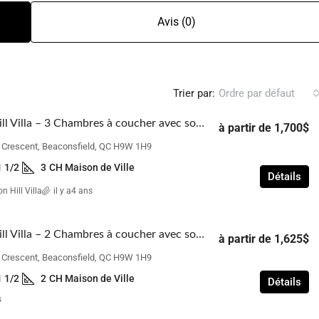
Avis (0)
Trier par:
Ordre par défaut
Beacon Hill Villa – 3 Chambres à coucher avec sous-sol
à partir de
1,700$
n Crescent, Beaconsfield, QC H9W 1H9
1 1/2
3
CH Maison de Ville
Détails
n Hill Villa
il y a4 ans
Beacon Hill Villa – 2 Chambres à coucher avec sous-sol
à partir de
1,625$
n Crescent, Beaconsfield, QC H9W 1H9
1 1/2
2
CH Maison de Ville
Détails
s