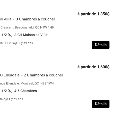
à partir de
1,850$
ll Villa – 3 Chambres à coucher
n Crescent, Beaconsfield, QC H9W 1H9
1 1/2
3
CH Maison de Ville
n Hill Villa
il y a9 ans
Détails
à partir de
1,600$
 Ellendale – 2 Chambres à coucher
nue Ellendale, Montreal, QC, H3S 1W4
1 1/2
4.5
Chambres
dale
il y a9 ans
Détails