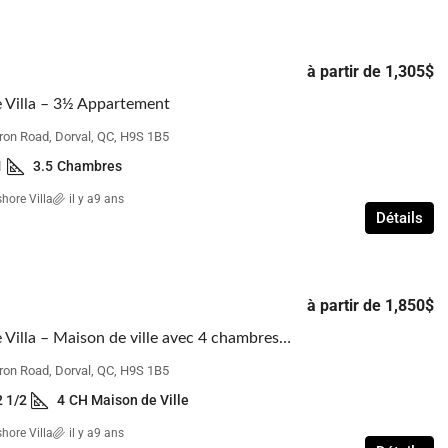
à partir de
1,305$
 Villa – 3½ Appartement
ron Road, Dorval, QC, H9S 1B5
1
3.5
Chambres
hore Villa
il y a9 ans
Détails
à partir de
1,850$
Lakeshore Villa – Maison de ville avec 4 chambres à coucher
ron Road, Dorval, QC, H9S 1B5
2 1/2
4
CH Maison de Ville
hore Villa
il y a9 ans