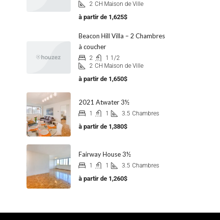
2
CH Maison de Ville
à partir de
1,625$
Beacon Hill Villa – 2 Chambres
à coucher
2
1 1/2
2
CH Maison de Ville
à partir de
1,650$
2021 Atwater 3½
1
1
3.5
Chambres
à partir de
1,380$
Fairway House 3½
1
1
3.5
Chambres
à partir de
1,260$