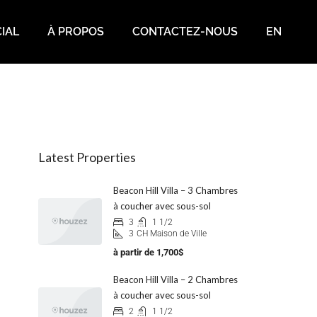
IAL
À PROPOS
CONTACTEZ-NOUS
EN
Latest Properties
Beacon Hill Villa – 3 Chambres
à coucher avec sous-sol
3
1 1/2
3
CH Maison de Ville
à partir de
1,700$
Beacon Hill Villa – 2 Chambres
à coucher avec sous-sol
2
1 1/2