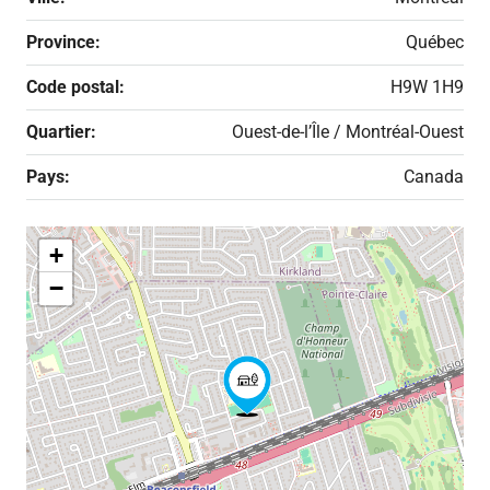
Province:
Québec
Code postal:
H9W 1H9
Quartier:
Ouest-de-l’Île / Montréal-Ouest
Pays:
Canada
+
−