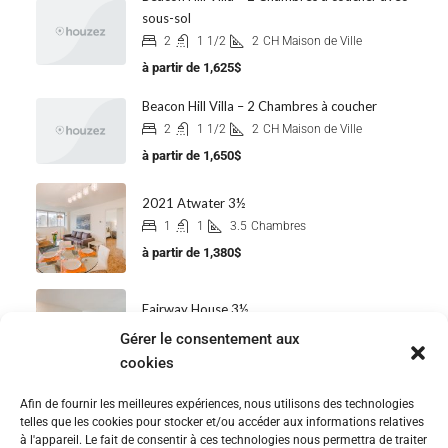
sous-sol
2
1 1/2
2
CH Maison de Ville
à partir de
1,625$
Beacon Hill Villa – 2 Chambres à coucher
2
1 1/2
2
CH Maison de Ville
à partir de
1,650$
2021 Atwater 3½
1
1
3.5
Chambres
à partir de
1,380$
Fairway House 3½
1
1
3.5
Chambres
Gérer le consentement aux
à partir de
1,260$
cookies
Afin de fournir les meilleures expériences, nous utilisons des technologies
telles que les cookies pour stocker et/ou accéder aux informations relatives
à l'appareil. Le fait de consentir à ces technologies nous permettra de traiter