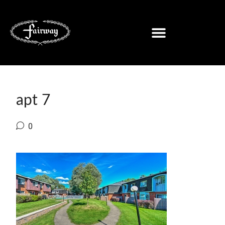
apt 7
0