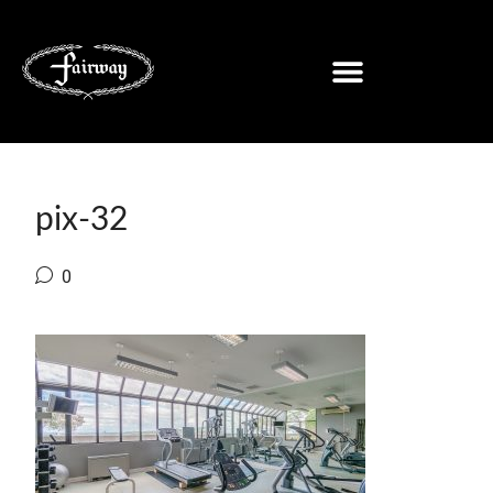
pix-32
0