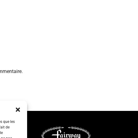
mmentaire.
es que les
ait de
le