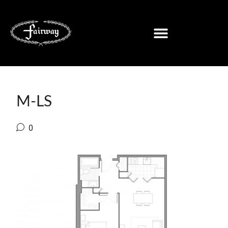
M-LS
0